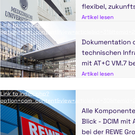
flexibel, zukunft
Artikel lesen
Link to index.php?
option=com_content&view=article&id=31&Itemid=
Dokumentation 
technischen Infr
mit AT+C VM.7 be
Artikel lesen
Link to index.php?
option=com_content&view=article&id=30&Itemid=
Alle Komponente
Blick - DCIM mit
bei der REWE Gr