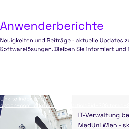
Anwenderberichte
Neuigkeiten und Beiträge - aktuelle Updates
Softwarelösungen. Bleiben Sie informiert und i
Link to index.php?
option=com_content&view=article&id=20&Itemid=
IT-Verwaltung be
MedUni Wien - sk