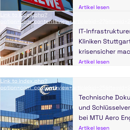
Artikel lesen
Link to index.php?
option=com_content&view=article&id=27&Itemid=
IT-Infrastrukture
Kliniken Stuttgar
krisensicher ma
Artikel lesen
Link to index.php?
option=com_content&view=article&id=25&Itemid=
Technische Dok
und Schlüsselve
bei MTU Aero En
Artikel lesen