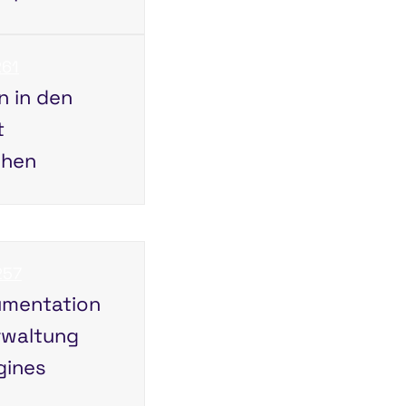
261
n in den
t
chen
257
umentation
rwaltung
gines