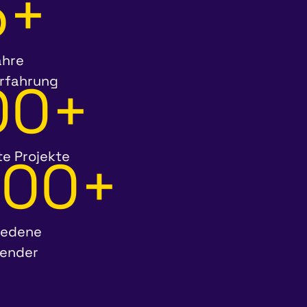
5+
ahre
00+
rfahrung
000+
te Projekte
iedene
ender