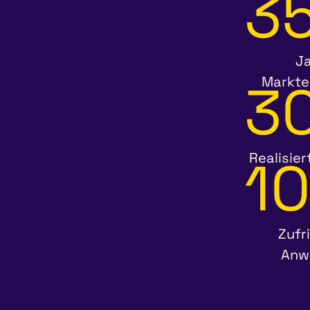
3
J
3
Markte
1
Realisier
Zufr
Anw