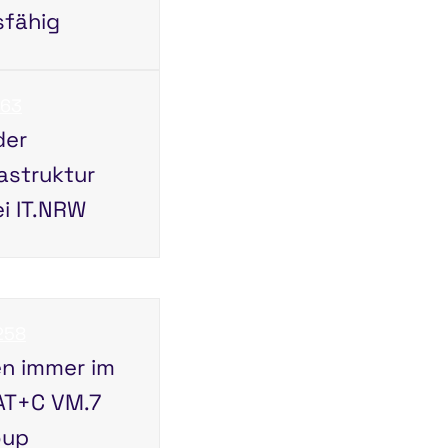
sfähig
263
der
astruktur
i IT.NRW
258
n immer im
 AT+C VM.7
oup