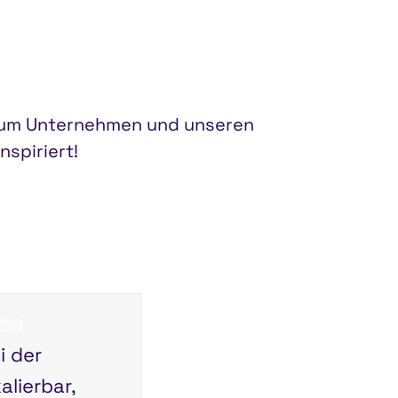
 zum Unternehmen und unseren
nspiriert!
259
i der
alierbar,