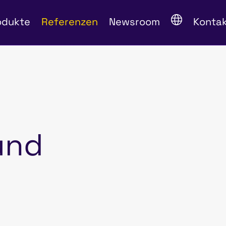
odukte
Referenzen
Newsroom
Konta
und